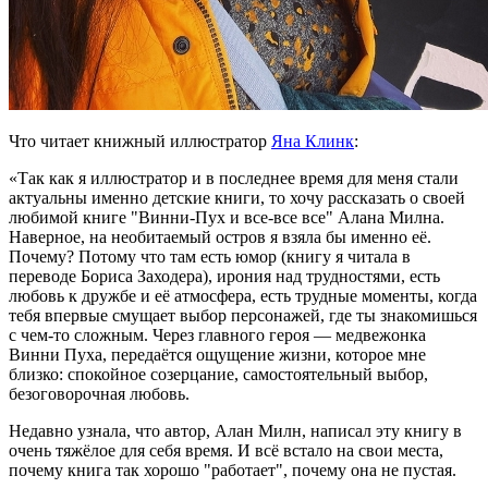
Что читает книжный иллюстратор
Яна Клинк
:
«Так как я иллюстратор и в последнее время для меня стали
актуальны именно детские книги, то хочу рассказать о своей
любимой книге "Винни-Пух и все-все все" Алана Милна.
Наверное, на необитаемый остров я взяла бы именно её.
Почему? Потому что там есть юмор (книгу я читала в
переводе Бориса Заходера), ирония над трудностями, есть
любовь к дружбе и её атмосфера, есть трудные моменты, когда
тебя впервые смущает выбор персонажей, где ты знакомишься
с чем-то сложным. Через главного героя — медвежонка
Винни Пуха, передаётся ощущение жизни, которое мне
близко: спокойное созерцание, самостоятельный выбор,
безоговорочная любовь.
Недавно узнала, что автор, Алан Милн, написал эту книгу в
очень тяжёлое для себя время. И всё встало на свои места,
почему книга так хорошо "работает", почему она не пустая.