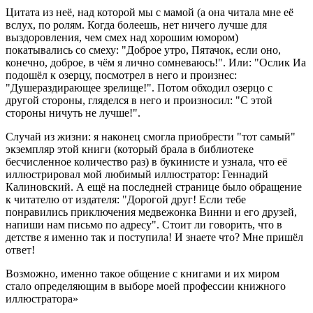
Цитата из неё, над которой мы с мамой (а она читала мне её
вслух, по ролям. Когда болеешь, нет ничего лучше для
выздоровления, чем смех над хорошим юмором)
покатывались со смеху: "Доброе утро, Пятачок, если оно,
конечно, доброе, в чём я лично сомневаюсь!". Или: "Ослик Иа
подошёл к озерцу, посмотрел в него и произнес:
"Душераздирающее зрелище!". Потом обходил озерцо с
другой стороны, гляделся в него и произносил: "С этой
стороны ничуть не лучше!".
Случай из жизни: я наконец смогла приобрести "тот самый"
экземпляр этой книги (который брала в библиотеке
бесчисленное количество раз) в букинисте и узнала, что её
иллюстрировал мой любимый иллюстратор: Геннадий
Калиновский. А ещё на последней странице было обращение
к читателю от издателя: "Дорогой друг! Если тебе
понравились приключения медвежонка Винни и его друзей,
напиши нам письмо по адресу". Стоит ли говорить, что в
детстве я именно так и поступила! И знаете что? Мне пришёл
ответ!
Возможно, именно такое общение с книгами и их миром
стало определяющим в выборе моей профессии книжного
иллюстратора»