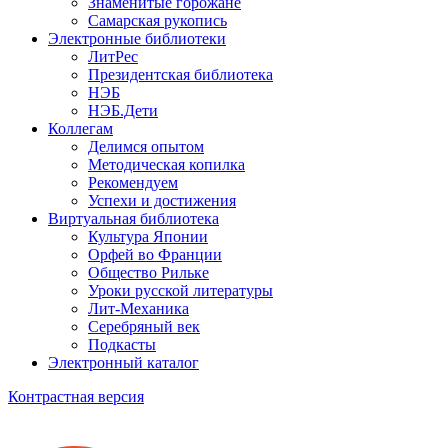
Знаменитые горожане
Самарская рукопись
Электронные библиотеки
ЛитРес
Президентская библиотека
НЭБ
НЭБ.Дети
Коллегам
Делимся опытом
Методическая копилка
Рекомендуем
Успехи и достижения
Виртуальная библиотека
Культура Японии
Орфей во Франции
Общество Рильке
Уроки русской литературы
Лит-Механика
Серебряный век
Подкасты
Электронный каталог
Контрастная версия