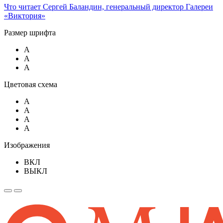
Что читает Сергей Баландин, генеральный директор Галереи
«Виктория»
Размер шрифта
A
A
A
Цветовая схема
A
A
A
A
Изображения
ВКЛ
ВЫКЛ