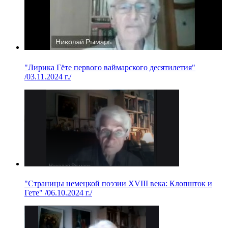
"Лирика Гёте первого ваймарского десятилетия"
/03.11.2024 г./
"Страницы немецкой поэзии XVIII века: Клопшток и
Гете" /06.10.2024 г./