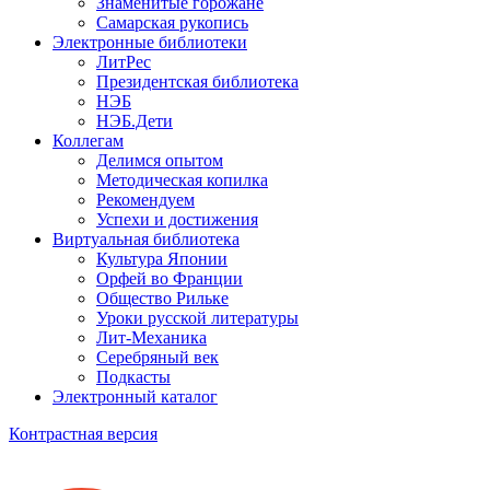
Знаменитые горожане
Самарская рукопись
Электронные библиотеки
ЛитРес
Президентская библиотека
НЭБ
НЭБ.Дети
Коллегам
Делимся опытом
Методическая копилка
Рекомендуем
Успехи и достижения
Виртуальная библиотека
Культура Японии
Орфей во Франции
Общество Рильке
Уроки русской литературы
Лит-Механика
Серебряный век
Подкасты
Электронный каталог
Контрастная версия