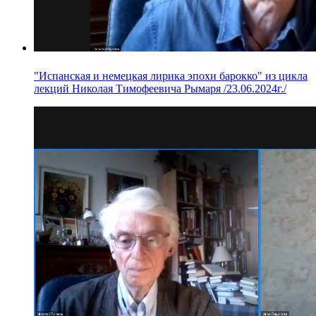
"Испанская и немецкая лирика эпохи барокко" из цикла
лекций Николая Тимофеевича Рымаря /23.06.2024г./