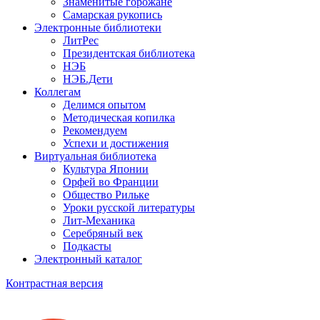
Знаменитые горожане
Самарская рукопись
Электронные библиотеки
ЛитРес
Президентская библиотека
НЭБ
НЭБ.Дети
Коллегам
Делимся опытом
Методическая копилка
Рекомендуем
Успехи и достижения
Виртуальная библиотека
Культура Японии
Орфей во Франции
Общество Рильке
Уроки русской литературы
Лит-Механика
Серебряный век
Подкасты
Электронный каталог
Контрастная версия