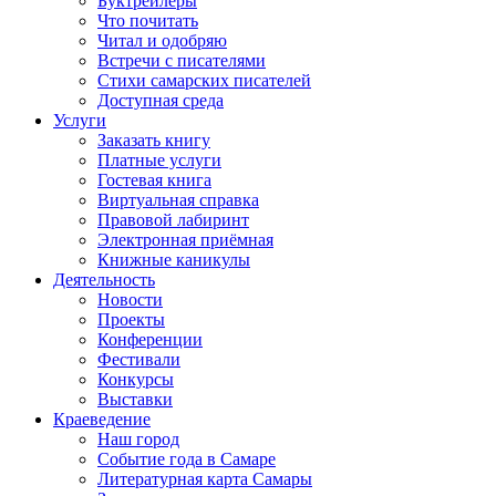
Буктрейлеры
Что почитать
Читал и одобряю
Встречи с писателями
Стихи самарских писателей
Доступная среда
Услуги
Заказать книгу
Платные услуги
Гостевая книга
Виртуальная справка
Правовой лабиринт
Электронная приёмная
Книжные каникулы
Деятельность
Новости
Проекты
Конференции
Фестивали
Конкурсы
Выставки
Краеведение
Наш город
Событие года в Самаре
Литературная карта Самары