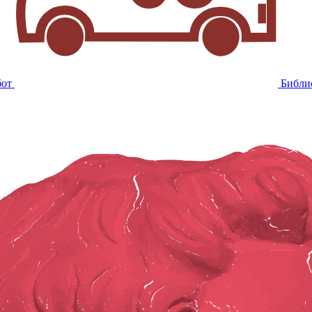
бот
Библи