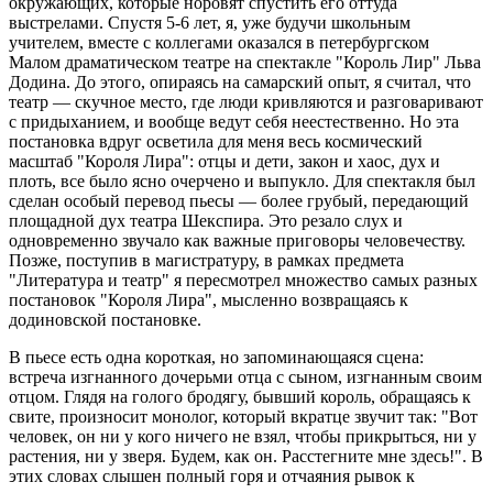
окружающих, которые норовят спустить его оттуда
выстрелами. Спустя 5-6 лет, я, уже будучи школьным
учителем, вместе с коллегами оказался в петербургском
Малом драматическом театре на спектакле "Король Лир" Льва
Додина. До этого, опираясь на самарский опыт, я считал, что
театр — скучное место, где люди кривляются и разговаривают
с придыханием, и вообще ведут себя неестественно. Но эта
постановка вдруг осветила для меня весь космический
масштаб "Короля Лира": отцы и дети, закон и хаос, дух и
плоть, все было ясно очерчено и выпукло. Для спектакля был
сделан особый перевод пьесы — более грубый, передающий
площадной дух театра Шекспира. Это резало слух и
одновременно звучало как важные приговоры человечеству.
Позже, поступив в магистратуру, в рамках предмета
"Литература и театр" я пересмотрел множество самых разных
постановок "Короля Лира", мысленно возвращаясь к
додиновской постановке.
В пьесе есть одна короткая, но запоминающаяся сцена:
встреча изгнанного дочерьми отца с сыном, изгнанным своим
отцом. Глядя на голого бродягу, бывший король, обращаясь к
свите, произносит монолог, который вкратце звучит так: "Вот
человек, он ни у кого ничего не взял, чтобы прикрыться, ни у
растения, ни у зверя. Будем, как он. Расстегните мне здесь!". В
этих словах слышен полный горя и отчаяния рывок к