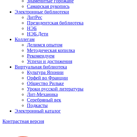
Знаменитые горожане
Самарская рукопись
Электронные библиотеки
ЛитРес
Президентская библиотека
НЭБ
НЭБ.Дети
Коллегам
Делимся опытом
Методическая копилка
Рекомендуем
Успехи и достижения
Виртуальная библиотека
Культура Японии
Орфей во Франции
Общество Рильке
Уроки русской литературы
Лит-Механика
Серебряный век
Подкасты
Электронный каталог
Контрастная версия