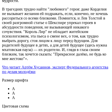
мудрости.
В трагедиях трудно найти "любимого" героя: даже Корделия
не вызывает желания ей подражать, если, конечно, не хочешь
рассориться со всеми близкими. Помнится, и Лев Толстой в
своей разгромной статье о Шекспире упрекал героев в
абсурдности поведения, не вызывающей никакого
сочувствия. "Король Лир" не обладает житейским
психологизмом, эта пьеса о смене вех, о том, как трудно
выбрать дорогу, стоя лицом к лицу перед будущим. Для
родителей будущее в детях, а для детей будущее (здесь нужна
мхатовская пауза) — их родители. И, глядя в глаза своим
близким, так хочется сказать: "Прекрасное далёко, не будь ко
мне жестоко"».
Что читает
Артём Хусаинов, эксперт Федерального агентства
по делам молодёжи
Размер шрифта
A
A
A
Цветовая схема