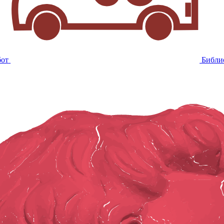
бот
Библи