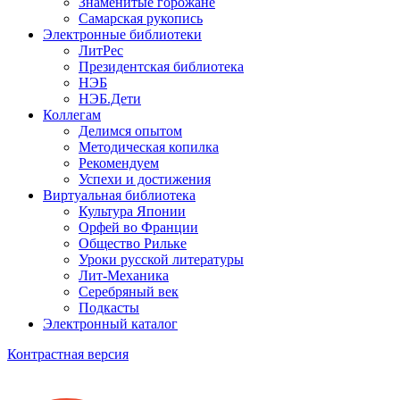
Знаменитые горожане
Самарская рукопись
Электронные библиотеки
ЛитРес
Президентская библиотека
НЭБ
НЭБ.Дети
Коллегам
Делимся опытом
Методическая копилка
Рекомендуем
Успехи и достижения
Виртуальная библиотека
Культура Японии
Орфей во Франции
Общество Рильке
Уроки русской литературы
Лит-Механика
Серебряный век
Подкасты
Электронный каталог
Контрастная версия