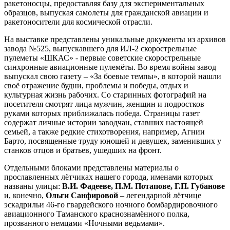
ракетоносцы, предоставляя базу для экспериментальных
образцов, выпуская самолеты для гражданской авиации и
ракетоносители для космической отрасли.
На выставке представлены уникальные документы из архивов
завода №525, выпускавшего для ИЛ-2 скорострельные
пулеметы «ШКАС» - первые советские скорострельные
синхронные авиационные пулемёты. Во время войны завод
выпускал свою газету – «За боевые темпы», в которой нашли
своё отражение будни, проблемы и победы, отдых и
культурная жизнь рабочих. Со старинных фотографий на
посетителя смотрят лица мужчин, женщин и подростков
руками которых приближалась победа. Страницы газет
содержат личные истории заводчан, ставших настоящей
семьей, а также редкие стихотворения, например, Агнии
Барто, посвященные труду юношей и девушек, заменивших у
станков отцов и братьев, ушедших на фронт.
Отдельными блоками представлены материалы о
прославленных лётчиках нашего города, именами которых
названы улицы:
В.И. Фадееве, П.М. Потапове, Г.П. Губанове
и, конечно,
Ольги Санфировой
– легендарной лётчице
эскадрильи 46-го гвардейского ночного бомбардировочного
авиационного Таманского краснознамённого полка,
прозванного немцами «Ночными ведьмами».