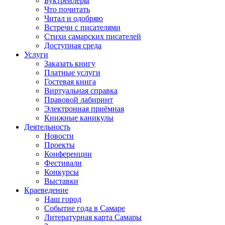
Буктрейлеры
Что почитать
Читал и одобряю
Встречи с писателями
Стихи самарских писателей
Доступная среда
Услуги
Заказать книгу
Платные услуги
Гостевая книга
Виртуальная справка
Правовой лабиринт
Электронная приёмная
Книжные каникулы
Деятельность
Новости
Проекты
Конференции
Фестивали
Конкурсы
Выставки
Краеведение
Наш город
Событие года в Самаре
Литературная карта Самары