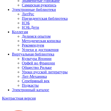
Знаменитые горожане
Самарская рукопись
Электронные библиотеки
ЛитРес
Президентская библиотека
НЭБ
НЭБ.Дети
Коллегам
Делимся опытом
Методическая копилка
Рекомендуем
Успехи и достижения
Виртуальная библиотека
Культура Японии
Орфей во Франции
Общество Рильке
Уроки русской литературы
Лит-Механика
Серебряный век
Подкасты
Электронный каталог
Контрастная версия