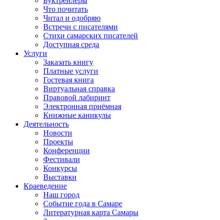
Буктрейлеры
Что почитать
Читал и одобряю
Встречи с писателями
Стихи самарских писателей
Доступная среда
Услуги
Заказать книгу
Платные услуги
Гостевая книга
Виртуальная справка
Правовой лабиринт
Электронная приёмная
Книжные каникулы
Деятельность
Новости
Проекты
Конференции
Фестивали
Конкурсы
Выставки
Краеведение
Наш город
Событие года в Самаре
Литературная карта Самары