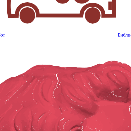
бот
Библи