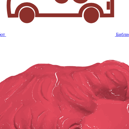
бот
Библи