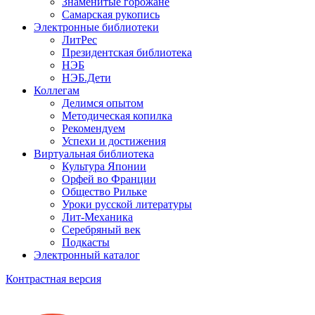
Знаменитые горожане
Самарская рукопись
Электронные библиотеки
ЛитРес
Президентская библиотека
НЭБ
НЭБ.Дети
Коллегам
Делимся опытом
Методическая копилка
Рекомендуем
Успехи и достижения
Виртуальная библиотека
Культура Японии
Орфей во Франции
Общество Рильке
Уроки русской литературы
Лит-Механика
Серебряный век
Подкасты
Электронный каталог
Контрастная версия