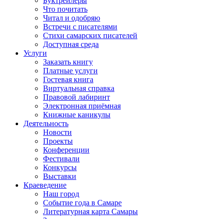
Буктрейлеры
Что почитать
Читал и одобряю
Встречи с писателями
Стихи самарских писателей
Доступная среда
Услуги
Заказать книгу
Платные услуги
Гостевая книга
Виртуальная справка
Правовой лабиринт
Электронная приёмная
Книжные каникулы
Деятельность
Новости
Проекты
Конференции
Фестивали
Конкурсы
Выставки
Краеведение
Наш город
Событие года в Самаре
Литературная карта Самары