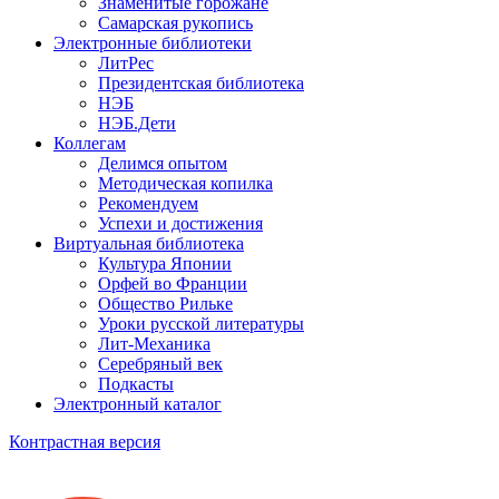
Знаменитые горожане
Самарская рукопись
Электронные библиотеки
ЛитРес
Президентская библиотека
НЭБ
НЭБ.Дети
Коллегам
Делимся опытом
Методическая копилка
Рекомендуем
Успехи и достижения
Виртуальная библиотека
Культура Японии
Орфей во Франции
Общество Рильке
Уроки русской литературы
Лит-Механика
Серебряный век
Подкасты
Электронный каталог
Контрастная версия