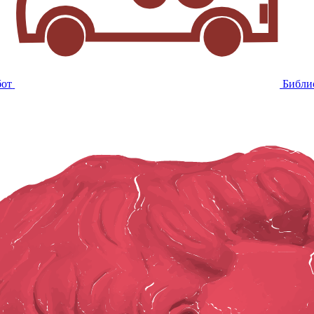
бот
Библи