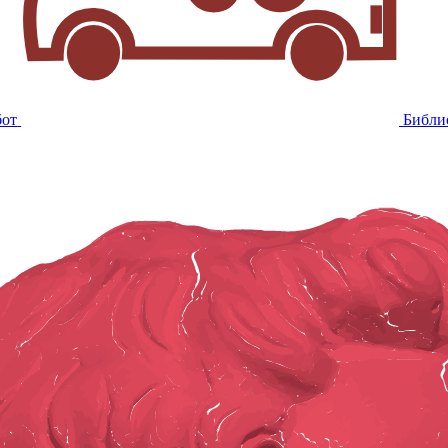
бот
Библи