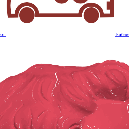
бот
Библи