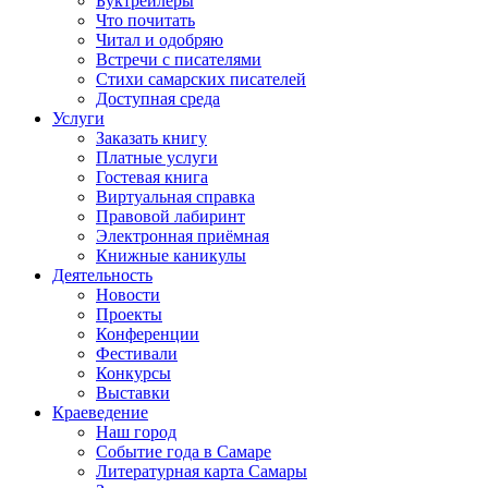
Буктрейлеры
Что почитать
Читал и одобряю
Встречи с писателями
Стихи самарских писателей
Доступная среда
Услуги
Заказать книгу
Платные услуги
Гостевая книга
Виртуальная справка
Правовой лабиринт
Электронная приёмная
Книжные каникулы
Деятельность
Новости
Проекты
Конференции
Фестивали
Конкурсы
Выставки
Краеведение
Наш город
Событие года в Самаре
Литературная карта Самары