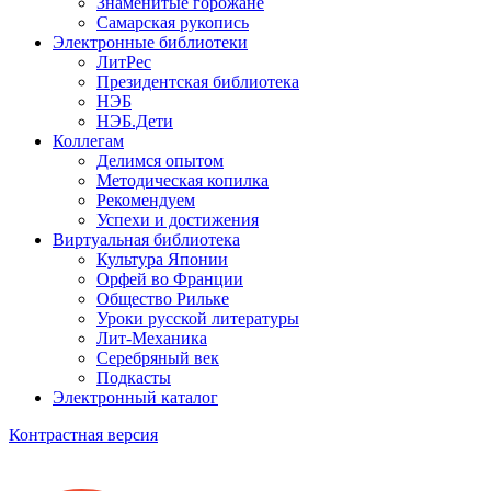
Знаменитые горожане
Самарская рукопись
Электронные библиотеки
ЛитРес
Президентская библиотека
НЭБ
НЭБ.Дети
Коллегам
Делимся опытом
Методическая копилка
Рекомендуем
Успехи и достижения
Виртуальная библиотека
Культура Японии
Орфей во Франции
Общество Рильке
Уроки русской литературы
Лит-Механика
Серебряный век
Подкасты
Электронный каталог
Контрастная версия