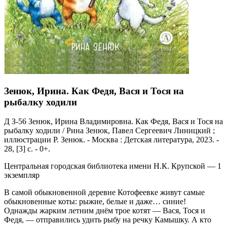
Зенюк, Ирина. Как Федя, Вася и Тося на
рыбалку ходили
Д З-56 Зенюк, Ирина Владимировна. Как Федя, Вася и Тося на
рыбалку ходили / Рина Зенюк, Павел Сергеевич Линицкий ;
иллюстрации Р. Зенюк. - Москва : Детская литература, 2023. -
28, [3] с. - 0+.
Центральная городская библиотека имени Н.К. Крупской — 1
экземпляр
В самой обыкновенной деревне Котофеевке живут самые
обыкновенные коты: рыжие, белые и даже… синие!
Однажды жарким летним днём трое котят — Вася, Тося и
Федя, — отправились удить рыбу на речку Камышку. А кто