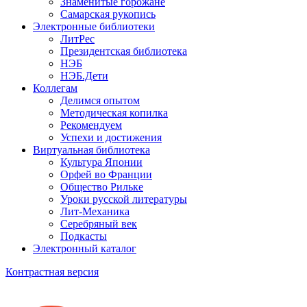
Знаменитые горожане
Самарская рукопись
Электронные библиотеки
ЛитРес
Президентская библиотека
НЭБ
НЭБ.Дети
Коллегам
Делимся опытом
Методическая копилка
Рекомендуем
Успехи и достижения
Виртуальная библиотека
Культура Японии
Орфей во Франции
Общество Рильке
Уроки русской литературы
Лит-Механика
Серебряный век
Подкасты
Электронный каталог
Контрастная версия