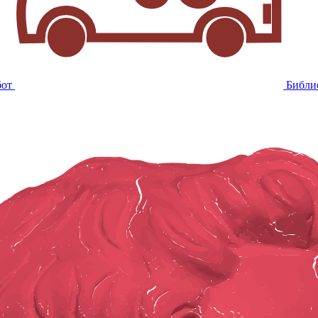
бот
Библи