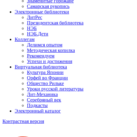
Знаменитые горожане
Самарская рукопись
Электронные библиотеки
ЛитРес
Президентская библиотека
НЭБ
НЭБ.Дети
Коллегам
Делимся опытом
Методическая копилка
Рекомендуем
Успехи и достижения
Виртуальная библиотека
Культура Японии
Орфей во Франции
Общество Рильке
Уроки русской литературы
Лит-Механика
Серебряный век
Подкасты
Электронный каталог
Контрастная версия