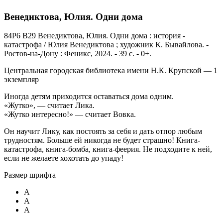
Венедиктова, Юлия. Одни дома
84Р6 В29 Венедиктова, Юлия. Одни дома : история -
катастрофа / Юлия Венедиктова ; художник К. Бывайлова. -
Ростов-на-Дону : Феникс, 2024. - 39 с. - 0+.
Центральная городская библиотека имени Н.К. Крупской — 1
экземпляр
Иногда детям приходится оставаться дома одним.
«Жутко», — считает Лика.
«Жутко интересно!» — считает Вовка.
Он научит Лику, как постоять за себя и дать отпор любым
трудностям. Больше ей никогда не будет страшно! Книга-
катастрофа, книга-бомба, книга-феерия. Не подходите к ней,
если не желаете хохотать до упаду!
Размер шрифта
A
A
A