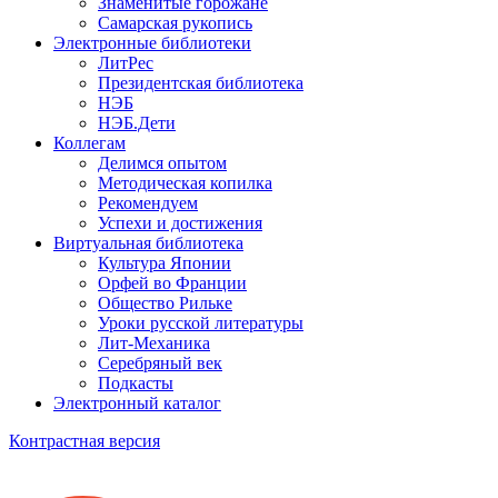
Знаменитые горожане
Самарская рукопись
Электронные библиотеки
ЛитРес
Президентская библиотека
НЭБ
НЭБ.Дети
Коллегам
Делимся опытом
Методическая копилка
Рекомендуем
Успехи и достижения
Виртуальная библиотека
Культура Японии
Орфей во Франции
Общество Рильке
Уроки русской литературы
Лит-Механика
Серебряный век
Подкасты
Электронный каталог
Контрастная версия