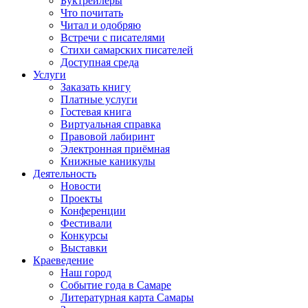
Буктрейлеры
Что почитать
Читал и одобряю
Встречи с писателями
Стихи самарских писателей
Доступная среда
Услуги
Заказать книгу
Платные услуги
Гостевая книга
Виртуальная справка
Правовой лабиринт
Электронная приёмная
Книжные каникулы
Деятельность
Новости
Проекты
Конференции
Фестивали
Конкурсы
Выставки
Краеведение
Наш город
Событие года в Самаре
Литературная карта Самары