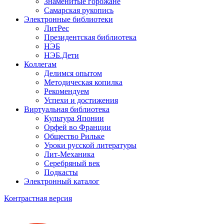
Знаменитые горожане
Самарская рукопись
Электронные библиотеки
ЛитРес
Президентская библиотека
НЭБ
НЭБ.Дети
Коллегам
Делимся опытом
Методическая копилка
Рекомендуем
Успехи и достижения
Виртуальная библиотека
Культура Японии
Орфей во Франции
Общество Рильке
Уроки русской литературы
Лит-Механика
Серебряный век
Подкасты
Электронный каталог
Контрастная версия