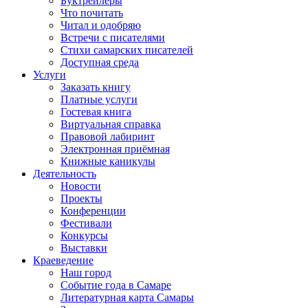
Буктрейлеры
Что почитать
Читал и одобряю
Встречи с писателями
Стихи самарских писателей
Доступная среда
Услуги
Заказать книгу
Платные услуги
Гостевая книга
Виртуальная справка
Правовой лабиринт
Электронная приёмная
Книжные каникулы
Деятельность
Новости
Проекты
Конференции
Фестивали
Конкурсы
Выставки
Краеведение
Наш город
Событие года в Самаре
Литературная карта Самары