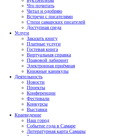
Буктрейлеры
Что почитать
Читал и одобряю
Встречи с писателями
Стихи самарских писателей
Доступная среда
Услуги
Заказать книгу
Платные услуги
Гостевая книга
Виртуальная справка
Правовой лабиринт
Электронная приёмная
Книжные каникулы
Деятельность
Новости
Проекты
Конференции
Фестивали
Конкурсы
Выставки
Краеведение
Наш город
Событие года в Самаре
Литературная карта Самары