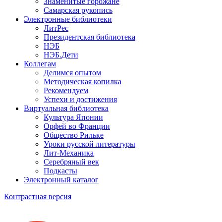
Знаменитые горожане
Самарская рукопись
Электронные библиотеки
ЛитРес
Президентская библиотека
НЭБ
НЭБ.Дети
Коллегам
Делимся опытом
Методическая копилка
Рекомендуем
Успехи и достижения
Виртуальная библиотека
Культура Японии
Орфей во Франции
Общество Рильке
Уроки русской литературы
Лит-Механика
Серебряный век
Подкасты
Электронный каталог
Контрастная версия