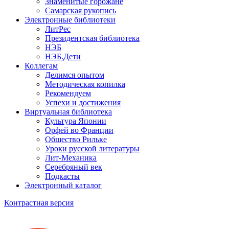
Знаменитые горожане
Самарская рукопись
Электронные библиотеки
ЛитРес
Президентская библиотека
НЭБ
НЭБ.Дети
Коллегам
Делимся опытом
Методическая копилка
Рекомендуем
Успехи и достижения
Виртуальная библиотека
Культура Японии
Орфей во Франции
Общество Рильке
Уроки русской литературы
Лит-Механика
Серебряный век
Подкасты
Электронный каталог
Контрастная версия