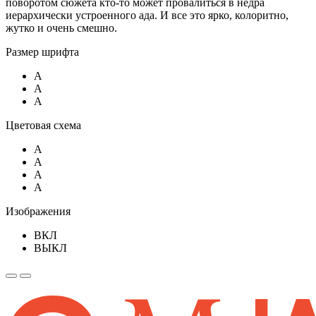
поворотом сюжета кто-то может провалиться в недра
иерархически устроенного ада. И все это ярко, колоритно,
жутко и очень смешно.
Размер шрифта
A
A
A
Цветовая схема
A
A
A
A
Изображения
ВКЛ
ВЫКЛ