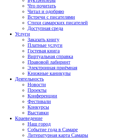
Буктрейлеры
Что почитать
Читал и одобряю
Встречи с писателями
Стихи самарских писателей
Доступная среда
Услуги
Заказать книгу
Платные услуги
Гостевая книга
Виртуальная справка
Правовой лабиринт
Электронная приёмная
Книжные каникулы
Деятельность
Новости
Проекты
Конференции
Фестивали
Конкурсы
Выставки
Краеведение
Наш город
Событие года в Самаре
Литературная карта Самары