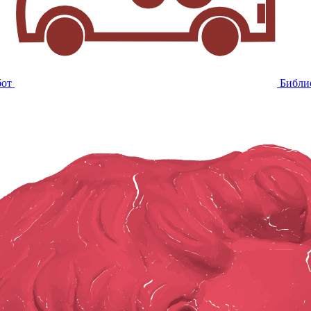
бот
Библи