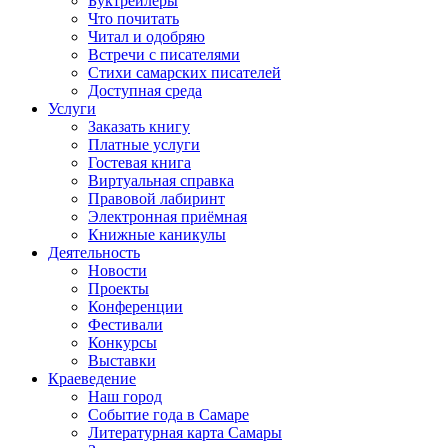
Буктрейлеры
Что почитать
Читал и одобряю
Встречи с писателями
Стихи самарских писателей
Доступная среда
Услуги
Заказать книгу
Платные услуги
Гостевая книга
Виртуальная справка
Правовой лабиринт
Электронная приёмная
Книжные каникулы
Деятельность
Новости
Проекты
Конференции
Фестивали
Конкурсы
Выставки
Краеведение
Наш город
Событие года в Самаре
Литературная карта Самары