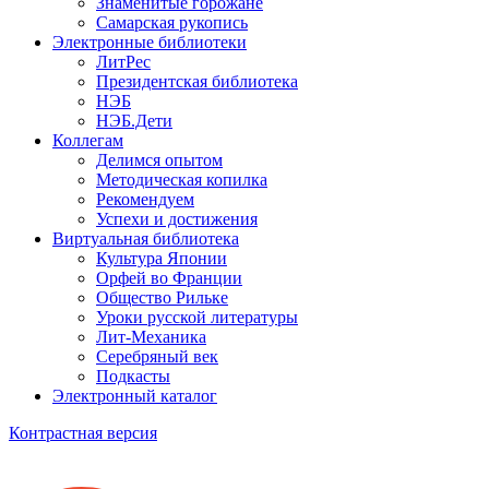
Знаменитые горожане
Самарская рукопись
Электронные библиотеки
ЛитРес
Президентская библиотека
НЭБ
НЭБ.Дети
Коллегам
Делимся опытом
Методическая копилка
Рекомендуем
Успехи и достижения
Виртуальная библиотека
Культура Японии
Орфей во Франции
Общество Рильке
Уроки русской литературы
Лит-Механика
Серебряный век
Подкасты
Электронный каталог
Контрастная версия