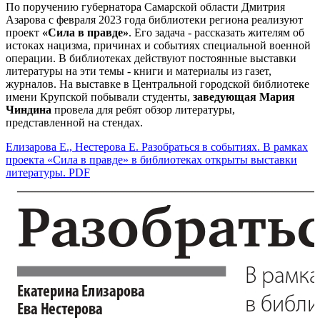
По поручению губернатора Самарской области Дмитрия
Азарова с февраля 2023 года библиотеки региона реализуют
проект
«Сила в правде»
. Его задача - рассказать жителям об
истоках нацизма, причинах и событиях специальной военной
операции. В библиотеках действуют постоянные выставки
литературы на эти темы - книги и материалы из газет,
журналов. На выставке в Центральной городской библиотеке
имени Крупской побывали студенты,
заведующая Мария
Чиндина
провела для ребят обзор литературы,
представленной на стендах.
Елизарова Е., Нестерова Е. Разобраться в событиях. В рамках
проекта «Сила в правде» в библиотеках открыты выставки
литературы. PDF