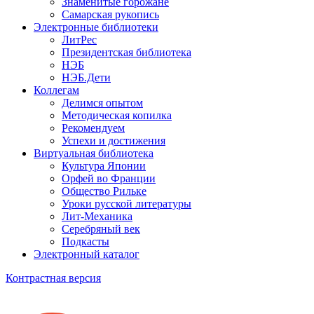
Знаменитые горожане
Самарская рукопись
Электронные библиотеки
ЛитРес
Президентская библиотека
НЭБ
НЭБ.Дети
Коллегам
Делимся опытом
Методическая копилка
Рекомендуем
Успехи и достижения
Виртуальная библиотека
Культура Японии
Орфей во Франции
Общество Рильке
Уроки русской литературы
Лит-Механика
Серебряный век
Подкасты
Электронный каталог
Контрастная версия