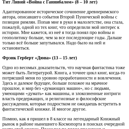
Тит Ливий «Война с Ганнибалом» (8 – 10 лет)
Адаптированное историческое сочинение древнеримского
автора, описавшего события Второй Пунической войны с
позиции римлян. Попав мне в руки в малолетстве, она стала,
пожалуй, одной из тех книг, что определили мой интерес к
истории. Мне кажется, из неё я тогда понял про войны и
геополитику больше, чем за все последующие годы. Дальше
только всё больше запутывался. Надо было на ней и
остановиться.
Фрэнк Герберт «Дюна» (13 – 15 лет)
Одно из весомых доказательств, что научная фантастика тоже
может быть Литературой. Книга, а точнее цикл книг, когда-то
потрясший меня по уровню проработанности и вовлечения.
Здесь и далекое будущее, больше похожее на мрачное
прошлое, и мир без «думающих машин», но с людьми,
умеющими «думать» как машины, и злокозненные интриги
власть предержащих, и религиозные и философские
рассуждения, которые подростком не ожидаешь встретить в
фантастической книжке. И многое другое.
Помню, как я пришел в 8 классе на легендарный Книжный
рынок в районе нынешнего Космопорта в поисках очередной