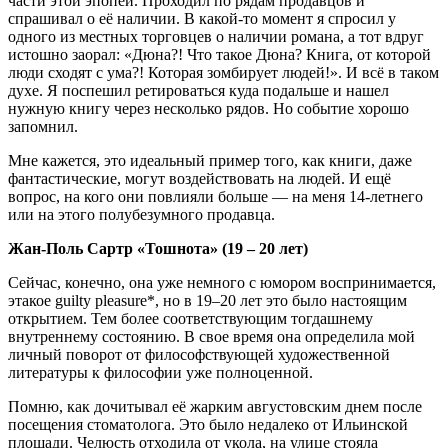
части этой эпопеи. Проходил по рядам продавцов и
спрашивал о её наличии. В какой-то момент я спросил у
одного из местных торговцев о наличии романа, а тот вдруг
истошно заорал: «Дюна?! Что такое Дюна? Книга, от которой
люди сходят с ума?! Которая зомбирует людей!». И всё в таком
духе. Я поспешил ретироваться куда подальше и нашел
нужную книгу через несколько рядов. Но событие хорошо
запомнил.
Мне кажется, это идеальный пример того, как книги, даже
фантастические, могут воздействовать на людей. И ещё
вопрос, на кого они повлияли больше — на меня 14-летнего
или на этого полубезумного продавца.
Жан-Поль Сартр «Тошнота» (19 – 20 лет)
Сейчас, конечно, она уже немного с юмором воспринимается,
этакое guilty pleasure*, но в 19–20 лет это было настоящим
открытием. Тем более соответствующим тогдашнему
внутреннему состоянию. В свое время она определила мой
личный поворот от философствующей художественной
литературы к философии уже полноценной.
Помню, как дочитывал её жарким августовским днем после
посещения стоматолога. Это было недалеко от Ильинской
площади. Челюсть отходила от укола, на улице стояла