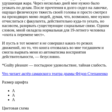
удушающая жара. Через несколько дней мне нужно было
уезжать по делам. После прочтения я долго сидел на лавочке,
ощущал физическую тяжесть своей головы и просто смотрел
на проходящих мимо людей, думая, что, возможно, мне нужно
отчислиться с факультета, действительно куда-то уехать, но
насовсем, разорвать существующие социальные связи. Одним
словом, мной овладела нормальная для 19-летнего человека
«охота к перемене мест».
И пусть в тот момент я не совершил каких-то резких
движений, но то, что книга отозвалась во мне тогдашнем и
смогла вырвать меня из автоматизма восприятия
действительности, — безусловно.
*Guilty pleasure — постыдное удовольствие, тайная слабость.
Что читает а
ктёр самарского театра драмы
Фёдор Степаненко
Размер шрифта
A
A
A
Цветовая схема