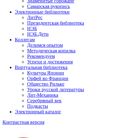
Знаменитые горожане
Самарская рукопись
Электронные библиотеки
ЛитРес
Президентская библиотека
НЭБ
НЭБ.Дети
Коллегам
Делимся опытом
Методическая копилка
Рекомендуем
Успехи и достижения
Виртуальная библиотека
Культура Японии
Орфей во Франции
Общество Рильке
Уроки русской литературы
Лит-Механика
Серебряный век
Подкасты
Электронный каталог
Контрастная версия