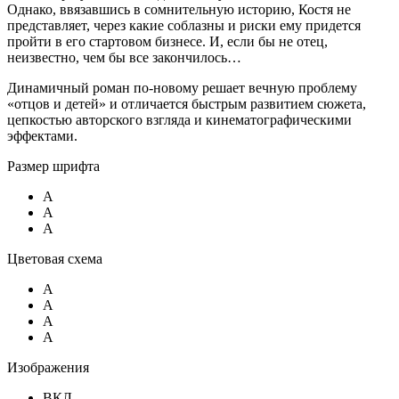
Однако, ввязавшись в сомнительную историю, Костя не
представляет, через какие соблазны и риски ему придется
пройти в его стартовом бизнесе. И, если бы не отец,
неизвестно, чем бы все закончилось…
Динамичный роман по-новому решает вечную проблему
«отцов и детей» и отличается быстрым развитием сюжета,
цепкостью авторского взгляда и кинематографическими
эффектами.
Размер шрифта
A
A
A
Цветовая схема
A
A
A
A
Изображения
ВКЛ