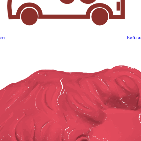
бот
Библи