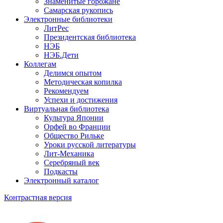
Знаменитые горожане
Самарская рукопись
Электронные библиотеки
ЛитРес
Президентская библиотека
НЭБ
НЭБ.Дети
Коллегам
Делимся опытом
Методическая копилка
Рекомендуем
Успехи и достижения
Виртуальная библиотека
Культура Японии
Орфей во Франции
Общество Рильке
Уроки русской литературы
Лит-Механика
Серебряный век
Подкасты
Электронный каталог
Контрастная версия