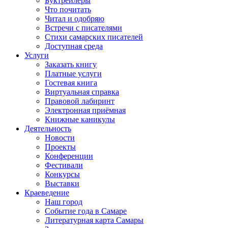
Буктрейлеры
Что почитать
Читал и одобряю
Встречи с писателями
Стихи самарских писателей
Доступная среда
Услуги
Заказать книгу
Платные услуги
Гостевая книга
Виртуальная справка
Правовой лабиринт
Электронная приёмная
Книжные каникулы
Деятельность
Новости
Проекты
Конференции
Фестивали
Конкурсы
Выставки
Краеведение
Наш город
Событие года в Самаре
Литературная карта Самары