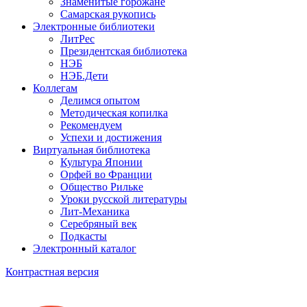
Знаменитые горожане
Самарская рукопись
Электронные библиотеки
ЛитРес
Президентская библиотека
НЭБ
НЭБ.Дети
Коллегам
Делимся опытом
Методическая копилка
Рекомендуем
Успехи и достижения
Виртуальная библиотека
Культура Японии
Орфей во Франции
Общество Рильке
Уроки русской литературы
Лит-Механика
Серебряный век
Подкасты
Электронный каталог
Контрастная версия