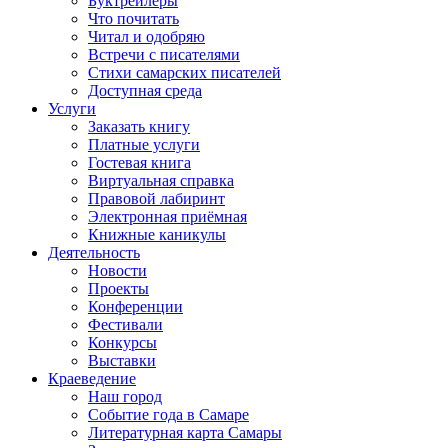
Буктрейлеры
Что почитать
Читал и одобряю
Встречи с писателями
Стихи самарских писателей
Доступная среда
Услуги
Заказать книгу
Платные услуги
Гостевая книга
Виртуальная справка
Правовой лабиринт
Электронная приёмная
Книжные каникулы
Деятельность
Новости
Проекты
Конференции
Фестивали
Конкурсы
Выставки
Краеведение
Наш город
Событие года в Самаре
Литературная карта Самары