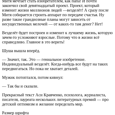
Митя мечтает стать изобретателем, как папа! И почти
закончил свой девятнадцатый проект. Проект, который
изменит жизни миллионов людей —везделёт! А сразу после
Митя собирается строить аппарат по передаче счастья. Ну
разве такие грандиозные планы могут зависеть от
несущественных мелочей — от каких-то там денег? Нет!
Везделёт будет построен и изменит к лучшему жизнь, которую
зачем-то усложняют взрослые. Потому что в жизни всё
справедливо. Главное в это верить!
Шуша вышла вперёд.
— Значит, так. Это — гениальное изобретение.
Индивидуальный везделёт. Когда-нибудь все будут на таких
передвигаться. Но пока не хватает деталей.
Мужик потоптался, потом кивнул:
— Так бы и сказали.
Прекрасный текст Аси Кравченко, психолога, журналиста,
писателя, лауреата нескольких литературных премий — про
детский оптимизм и желание переделать мир.
Размер шрифта