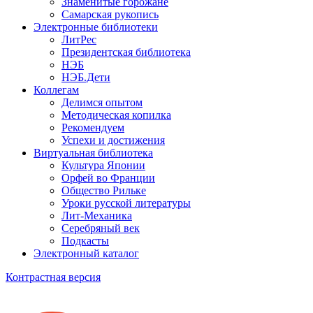
Знаменитые горожане
Самарская рукопись
Электронные библиотеки
ЛитРес
Президентская библиотека
НЭБ
НЭБ.Дети
Коллегам
Делимся опытом
Методическая копилка
Рекомендуем
Успехи и достижения
Виртуальная библиотека
Культура Японии
Орфей во Франции
Общество Рильке
Уроки русской литературы
Лит-Механика
Серебряный век
Подкасты
Электронный каталог
Контрастная версия