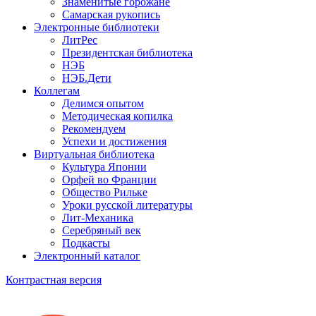
Знаменитые горожане
Самарская рукопись
Электронные библиотеки
ЛитРес
Президентская библиотека
НЭБ
НЭБ.Дети
Коллегам
Делимся опытом
Методическая копилка
Рекомендуем
Успехи и достижения
Виртуальная библиотека
Культура Японии
Орфей во Франции
Общество Рильке
Уроки русской литературы
Лит-Механика
Серебряный век
Подкасты
Электронный каталог
Контрастная версия