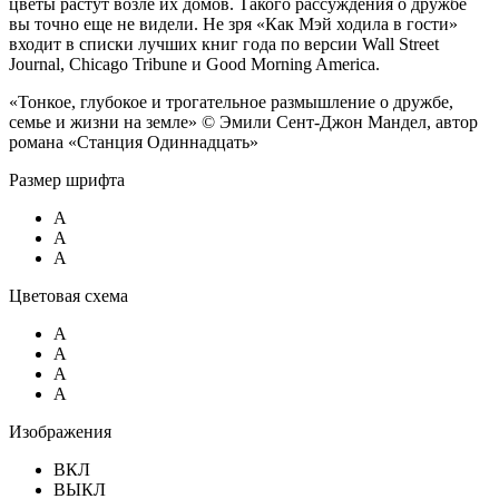
цветы растут возле их домов. Такого рассуждения о дружбе
вы точно еще не видели. Не зря «Как Мэй ходила в гости»
входит в списки лучших книг года по версии Wall Street
Journal, Chicago Tribune и Good Morning America.
«Тонкое, глубокое и трогательное размышление о дружбе,
семье и жизни на земле»
©
Эмили Сент-Джон Мандел, автор
романа «Станция Одиннадцать»
Размер шрифта
A
A
A
Цветовая схема
A
A
A
A
Изображения
ВКЛ
ВЫКЛ