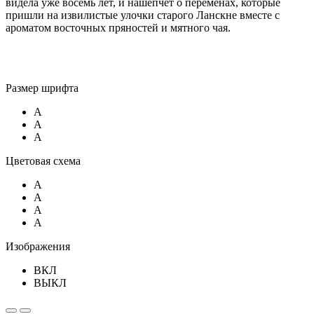
видела уже восемь лет, и нашепчет о переменах, которые
пришли на извилистые улочки старого Ланскне вместе с
ароматом восточных пряностей и мятного чая.
Размер шрифта
A
A
A
Цветовая схема
A
A
A
A
Изображения
ВКЛ
ВЫКЛ