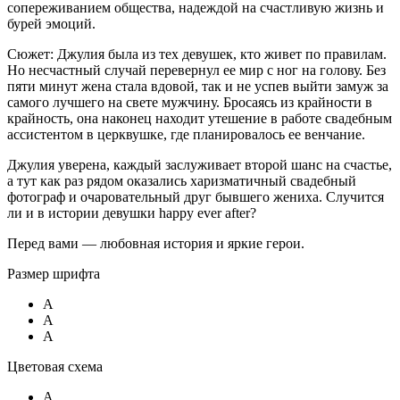
сопереживанием общества, надеждой на счастливую жизнь и
бурей эмоций.
Сюжет: Джулия была из тех девушек, кто живет по правилам.
Но несчастный случай перевернул ее мир с ног на голову. Без
пяти минут жена стала вдовой, так и не успев выйти замуж за
самого лучшего на свете мужчину. Бросаясь из крайности в
крайность, она наконец находит утешение в работе свадебным
ассистентом в церквушке, где планировалось ее венчание.
Джулия уверена, каждый заслуживает второй шанс на счастье,
а тут как раз рядом оказались харизматичный свадебный
фотограф и очаровательный друг бывшего жениха. Случится
ли и в истории девушки happy ever after?
Перед вами — любовная история и яркие герои.
Размер шрифта
A
A
A
Цветовая схема
A