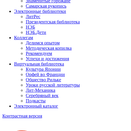
Знаменитые горожане
Самарская рукопись
Электронные библиотеки
ЛитРес
Президентская библиотека
НЭБ
НЭБ.Дети
Коллегам
Делимся опытом
Методическая копилка
Рекомендуем
Успехи и достижения
Виртуальная библиотека
Культура Японии
Орфей во Франции
Общество Рильке
Уроки русской литературы
Лит-Механика
Серебряный век
Подкасты
Электронный каталог
Контрастная версия