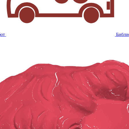
бот
Библи