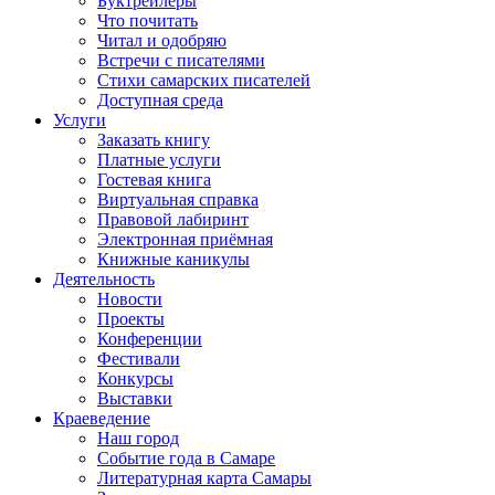
Буктрейлеры
Что почитать
Читал и одобряю
Встречи с писателями
Стихи самарских писателей
Доступная среда
Услуги
Заказать книгу
Платные услуги
Гостевая книга
Виртуальная справка
Правовой лабиринт
Электронная приёмная
Книжные каникулы
Деятельность
Новости
Проекты
Конференции
Фестивали
Конкурсы
Выставки
Краеведение
Наш город
Событие года в Самаре
Литературная карта Самары