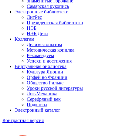
Знаменитые горожане
Самарская рукопись
Электронные библиотеки
ЛитРес
Президентская библиотека
НЭБ
НЭБ.Дети
Коллегам
Делимся опытом
Методическая копилка
Рекомендуем
Успехи и достижения
Виртуальная библиотека
Культура Японии
Орфей во Франции
Общество Рильке
Уроки русской литературы
Лит-Механика
Серебряный век
Подкасты
Электронный каталог
Контрастная версия