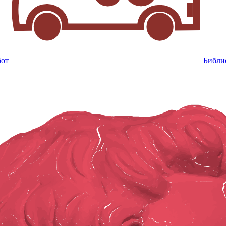
бот
Библи