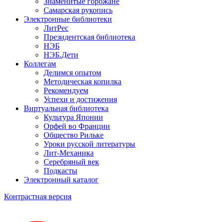
Знаменитые горожане
Самарская рукопись
Электронные библиотеки
ЛитРес
Президентская библиотека
НЭБ
НЭБ.Дети
Коллегам
Делимся опытом
Методическая копилка
Рекомендуем
Успехи и достижения
Виртуальная библиотека
Культура Японии
Орфей во Франции
Общество Рильке
Уроки русской литературы
Лит-Механика
Серебряный век
Подкасты
Электронный каталог
Контрастная версия