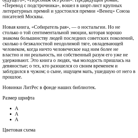
«Перевод с подстрочника», вошел в шорт-лист крупных
литературных премий и удостоился премии «Венец» Союза
писателей Москвы.
Новая книга, «Собиратель рая», — о ностальгии. Но не
столько о той сентиментальной эмоции, которая хорошо
знакома большинству людей последних советских поколений,
сколько о безжалостной неодолимой тяге, овладевающей
человеком, когда ничто человеческое над ним более не
властно и ни реальность, ни собственный разум его уже не
удерживают. Это книга о людях, чья молодость пришлась на
девяностые; о тех, кто разошелся со своим временем и
заблудился в чужом; о сыне, ищущем мать, ушедшую от него в
прошлое.
Новинки ЛитРес в фонде наших библиотек.
Размер шрифта
A
A
A
Цветовая схема