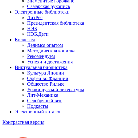
Знаменитые горожане
Самарская рукопись
Электронные библиотеки
ЛитРес
Президентская библиотека
НЭБ
НЭБ.Дети
Коллегам
Делимся опытом
Методическая копилка
Рекомендуем
Успехи и достижения
Виртуальная библиотека
Культура Японии
Орфей во Франции
Общество Рильке
Уроки русской литературы
Лит-Механика
Серебряный век
Подкасты
Электронный каталог
Контрастная версия