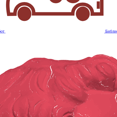
бот
Библи