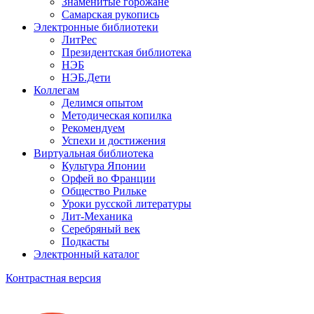
Знаменитые горожане
Самарская рукопись
Электронные библиотеки
ЛитРес
Президентская библиотека
НЭБ
НЭБ.Дети
Коллегам
Делимся опытом
Методическая копилка
Рекомендуем
Успехи и достижения
Виртуальная библиотека
Культура Японии
Орфей во Франции
Общество Рильке
Уроки русской литературы
Лит-Механика
Серебряный век
Подкасты
Электронный каталог
Контрастная версия