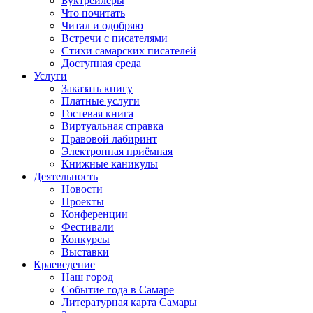
Буктрейлеры
Что почитать
Читал и одобряю
Встречи с писателями
Стихи самарских писателей
Доступная среда
Услуги
Заказать книгу
Платные услуги
Гостевая книга
Виртуальная справка
Правовой лабиринт
Электронная приёмная
Книжные каникулы
Деятельность
Новости
Проекты
Конференции
Фестивали
Конкурсы
Выставки
Краеведение
Наш город
Событие года в Самаре
Литературная карта Самары