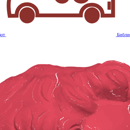
бот
Библи