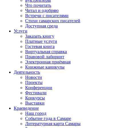
Буктрейлеры
Что почитать
Читал и одобряю
Встречи с писателями
Стихи самарских писателей
Доступная среда
Услуги
Заказать книгу
Платные услуги
Гостевая книга
Виртуальная справка
Правовой лабиринт
Электронная приёмная
Книжные каникулы
Деятельность
Новости
Проекты
Конференции
Фестивали
Конкурсы
Выставки
Краеведение
Наш город
Событие года в Самаре
Литературная карта Самары