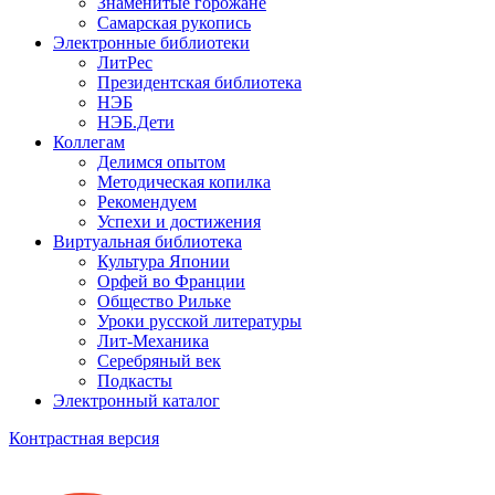
Знаменитые горожане
Самарская рукопись
Электронные библиотеки
ЛитРес
Президентская библиотека
НЭБ
НЭБ.Дети
Коллегам
Делимся опытом
Методическая копилка
Рекомендуем
Успехи и достижения
Виртуальная библиотека
Культура Японии
Орфей во Франции
Общество Рильке
Уроки русской литературы
Лит-Механика
Серебряный век
Подкасты
Электронный каталог
Контрастная версия