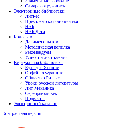
Знаменитые горожане
Самарская рукопись
Электронные библиотеки
ЛитРес
Президентская библиотека
НЭБ
НЭБ.Дети
Коллегам
Делимся опытом
Методическая копилка
Рекомендуем
Успехи и достижения
Виртуальная библиотека
Культура Японии
Орфей во Франции
Общество Рильке
Уроки русской литературы
Лит-Механика
Серебряный век
Подкасты
Электронный каталог
Контрастная версия