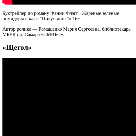
Буктрейлер по роману Фэнни Флэгг «Жареные зеленые
помидоры в кафе "Полустанок"».16+
Автор ролика — Ромашенко Мария Сергеевна, библиотекарь
МБУК г.о. Самара «СМИБС».
«Щегол»