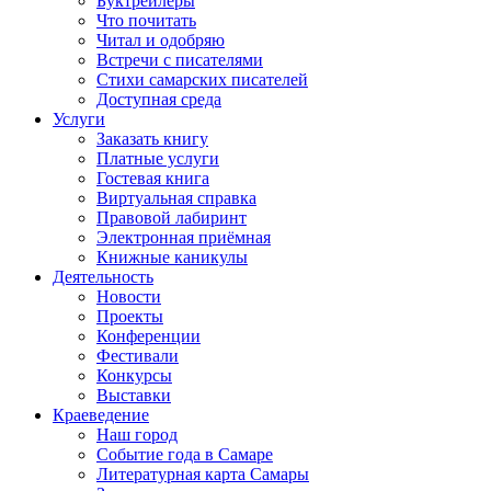
Буктрейлеры
Что почитать
Читал и одобряю
Встречи с писателями
Стихи самарских писателей
Доступная среда
Услуги
Заказать книгу
Платные услуги
Гостевая книга
Виртуальная справка
Правовой лабиринт
Электронная приёмная
Книжные каникулы
Деятельность
Новости
Проекты
Конференции
Фестивали
Конкурсы
Выставки
Краеведение
Наш город
Событие года в Самаре
Литературная карта Самары