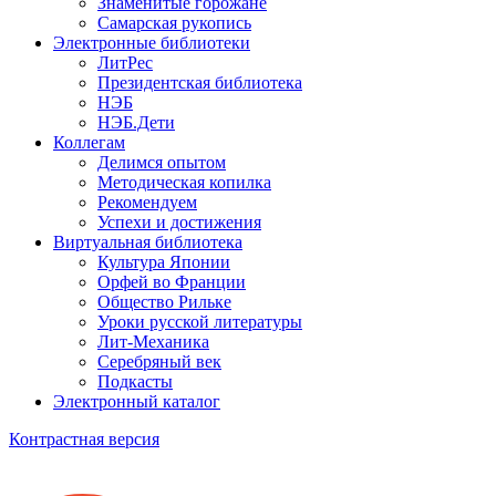
Знаменитые горожане
Самарская рукопись
Электронные библиотеки
ЛитРес
Президентская библиотека
НЭБ
НЭБ.Дети
Коллегам
Делимся опытом
Методическая копилка
Рекомендуем
Успехи и достижения
Виртуальная библиотека
Культура Японии
Орфей во Франции
Общество Рильке
Уроки русской литературы
Лит-Механика
Серебряный век
Подкасты
Электронный каталог
Контрастная версия