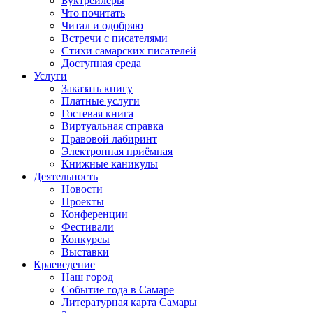
Буктрейлеры
Что почитать
Читал и одобряю
Встречи с писателями
Стихи самарских писателей
Доступная среда
Услуги
Заказать книгу
Платные услуги
Гостевая книга
Виртуальная справка
Правовой лабиринт
Электронная приёмная
Книжные каникулы
Деятельность
Новости
Проекты
Конференции
Фестивали
Конкурсы
Выставки
Краеведение
Наш город
Событие года в Самаре
Литературная карта Самары