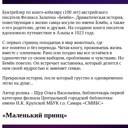
Буктрейлер по книге-юбиляру (100 лет) австрийского
писателя Феликса Зальтена «Бемби».
Драматическая история,
повествующая о жизни самца косули по имени Бэмби, а также
о его родителях, детях и друзьях. На создание книги писателя
вдохновило путешествие в Альпы в 1923 году.
С первых страниц попадаешь в мир животных, где
все понятно и без перевода. Читая книгу, проживаешь жизнь
вместе с олененком. Рано или поздно мы все остаёмся в
одиночестве со своим выбором, проблемами и чувствами. Но
Бемби повезло. Он встречает наставника, который делится с
ним своей мудростью и заменяет семью.
Прекрасная история, после который грустно и одновременно
легко на душе...
Автор ролика –
Щур Ольга Васильевна
, библиотекарь первой
категории филиала Центральной городской библиотеки
имени Н.К. Крупской МБУК г.о. Самара «СМИБС»
«Маленький принц»